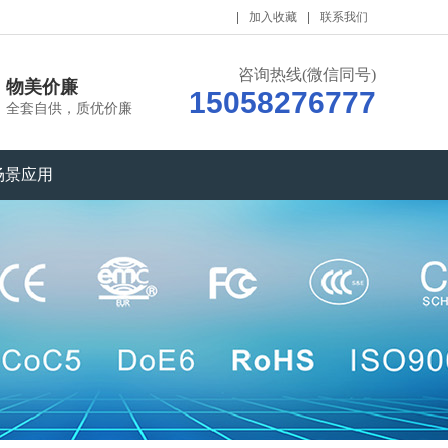
加入收藏
联系我们
咨询热线(微信同号)
物美价廉
15058276777
全套自供，质优价廉
场景应用