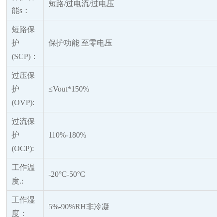
短路
/过电流/过电压
能
s：
短路保
护
保护功能
至零电压
(SCP)：
过压保
护
≤Vout*150%
(OVP):
过流保
护
110%-180%
(OCP):
工作温
-20°C-50°C
度
.:
工作湿
5%-90%RH非冷凝
度：