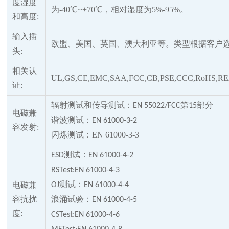
度湿度
为-40℃~+70℃，相对湿度为5%-95%。
和高度
:
输入插
欧盟、美国、英国、澳大利亚等。类型根据客户
头
:
相关认
UL,GS,CE,EMC,SAA,FCC,CB,PSE,CCC,RoHS,R
证
:
辐射测试和传导测试：
第
部分
EN 55022/FCC
15
电磁兼
谐波测试：
EN 61000-3-2
容发射
:
闪烁测试：
EN 61000-3-3
测试：
ESD
EN 61000-4-2
RSTest:EN 61000-4-3
测试：
电磁兼
OJ
EN 61000-4-4
容抗扰
浪涌试验：
EN 61000-4-5
度
:
CSTest:EN 61000-4-6