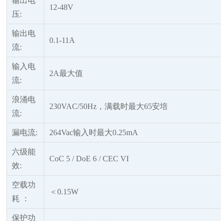
输出电
12-48V
压
:
输出电
0.1-11A
流
:
输入电
2A最大值
流
:
浪涌电
230VAC/50Hz，满载时最大65安培
流
:
漏电流
:
264Vac输入时最大0.25mA
六级能
CoC 5 / DoE 6 / CEC VI
效
:
空载功
＜
0.15W
耗
：
保护功