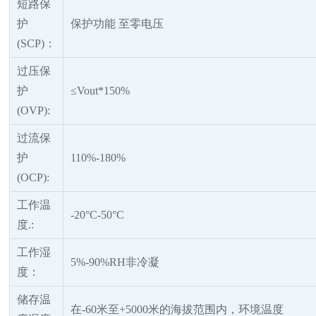
短路保
护
保护功能
至零电压
(SCP)：
过压保
护
≤Vout*150%
(OVP):
过流保
护
110%-180%
(OCP):
工作温
-20°C-50°C
度
.:
工作湿
5%-90%RH非冷凝
度：
储存温
在
-60米至+5000米的海拔范围内，环境温度