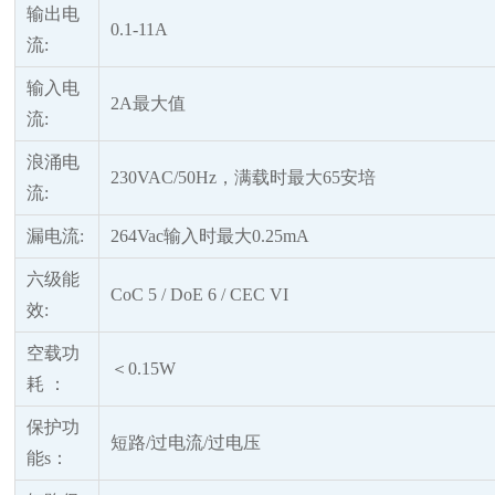
输出电
0.1-11A
流
:
输入电
2A最大值
流
:
浪涌电
230VAC/50Hz，满载时最大65安培
流
:
漏电流
:
264Vac输入时最大0.25mA
六级能
CoC 5 / DoE 6 / CEC VI
效
:
空载功
＜
0.15W
耗
：
保护功
短路
/过电流/过电压
能
s：