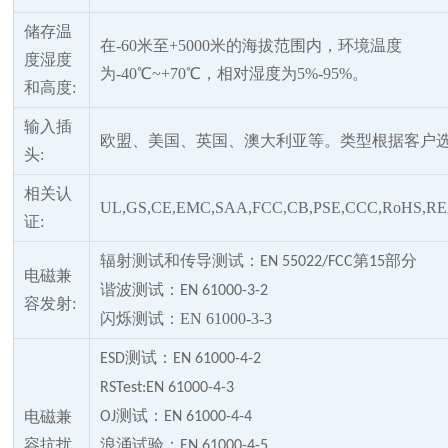
储存温
在
-60米至+5000米的海拔范围内，环境温度
度湿度
为-40℃~+70℃，相对湿度为5%-95%。
和高度
:
输入插
欧盟、美国、英国、澳大利亚等。类型根据客户
头
:
相关认
UL,GS,CE,EMC,SAA,FCC,CB,PSE,CCC,RoHS,R
证
:
辐射测试和传导测试：
第
部分
EN 55022/FCC
15
电磁兼
谐波测试：
EN 61000-3-2
容发射
:
闪烁测试：
EN 61000-3-3
测试：
ESD
EN 61000-4-2
RSTest:EN 61000-4-3
测试：
电磁兼
OJ
EN 61000-4-4
容抗扰
浪涌试验：
EN 61000-4-5