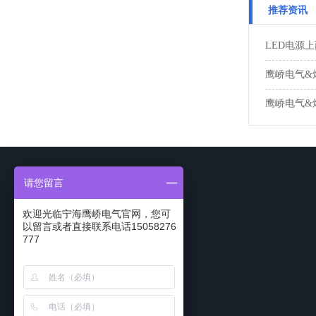
推荐资讯
LED电源
鹰峤电气&
鹰峤电气&
请您留言
欢迎光临宁海鹰峤电气官网，您可
以留言或者直接联系电话15058276
777
关于鹰峤
产品中心
新闻动态
公司简介
开关电源适配器
行业新闻