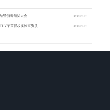
终总结暨新春颁奖大会
2020-09-19
TUV莱茵授权实验室资质
2020-09-19
咨询热线(微信同号)
15058276777