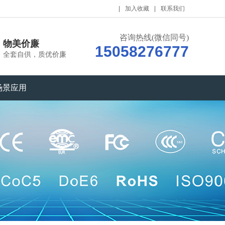
加入收藏
联系我们
咨询热线(微信同号)
物美价廉
15058276777
全套自供，质优价廉
场景应用