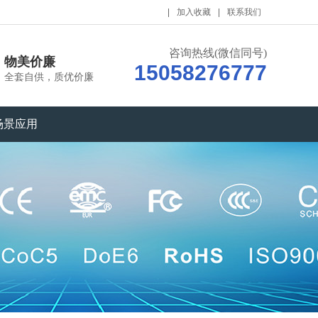
加入收藏
联系我们
咨询热线(微信同号)
物美价廉
15058276777
全套自供，质优价廉
场景应用