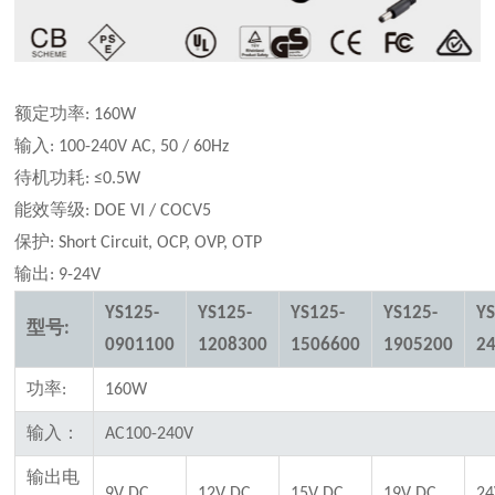
额定功率
: 160W
输入
: 100-240V AC, 50 / 60Hz
待机功耗
: ≤0.5W
能效等级
: DOE VI / COCV5
保护
: Short Circuit, OCP, OVP, OTP
输出
: 9-24V
YS125-
YS125-
YS125-
YS125-
YS
型号
:
0901100
1208300
1506600
1905200
2
功率
:
160W
输入：
AC100-240V
输出电
9V DC
12V DC
15V DC
19V DC
24