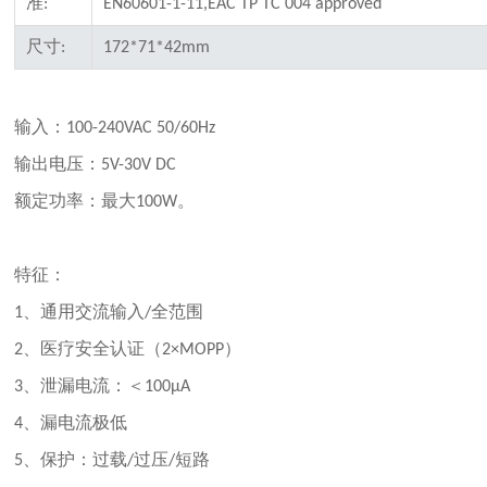
准
:
EN60601-1-11,EAC TP TC 004 approved
尺寸
:
172*71*42mm
输入：
100-240VAC 50/60Hz
输出电压：
5V-30V DC
额定功率：最大
。
100W
特征：
、通用交流输入
全范围
1
/
、医疗安全认证（
）
2
2×MOPP
、泄漏电流：＜
3
100μA
、漏电流极低
4
、保护：过载
过压
短路
5
/
/