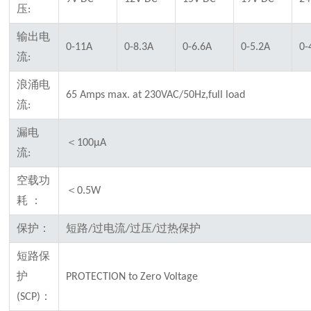
压
:
输出电
0-11A
0-8.3A
0-6.6A
0-5.2A
0-
流
:
浪涌电
65 Amps max. at 230VAC/50Hz,full load
流
:
漏电
＜
100μA
流
:
空载功
＜
0.5W
耗
：
保护：
短路
过电流
过压
过热保护
/
/
/
短路保
护
PROTECTION to Zero Voltage
：
(SCP)